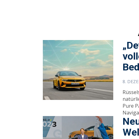
„De
vol
Bed
8. DEZ
Rüsselsheim (ots) Premier
natürl
Pure Pa
Naviga
Neu
Wel