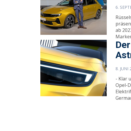
6. SEP
Rüsselsheim (ots) Blitzl
präsent
ab 2023
Marken
Der
Ast
8. JUNI
- Klar 
Opel-D
Elektri
German