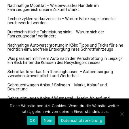
Nachhaltige Mobilität – Wie bewusstes Handeln im
Fahrzeugbereich unsere Zukunft stärkt
Technikzyklen verkürzen sich – Warum Fahrzeuge schneller
neu bewertet werden
Durchschnittliche Fahrleistung sinkt – Warum sich der
Fahrzeugbedarf verändert
Nachhaltige Autoverschrottung in Köln: Tipps und Tricks für eine
rechtlich einwandfreie Entsorgung Ihres Schrottfahrzeugs
Was passiert mit Ihrem Auto nach der Verschrottung in Leipzig?
Ein Blick hinter die Kulissen des Recyclingprozesses
Schrottauto verkaufen Recklinghausen – Autoentsorgung
zwischen Umweltpflicht und Werterhalt
Gebrauchtwagen Ankauf Solingen – Markt, Ablauf und
Bewertung
Gebrauchtwagen Ankauf Wuppertal – Markt, Ablauf und
Bewertung
Diese Website benutzt Cookies. Wenn du die Website weiter
Gebrauchtwagen Ankauf Wuppertal – Markt, Ablauf und
nutzt, gehen wir von deinem Einverständnis aus.
Bewertung
OK
Nein
Datenschutzerklärung
Gebrauchtwagen Ankauf Siegen – Marktüberblick und
Einordnung