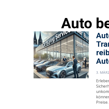
Auto b
Aut
Tra
rei
Aut
3. MÄR
Erlebe
Sicher
unkomp
können
Preise.