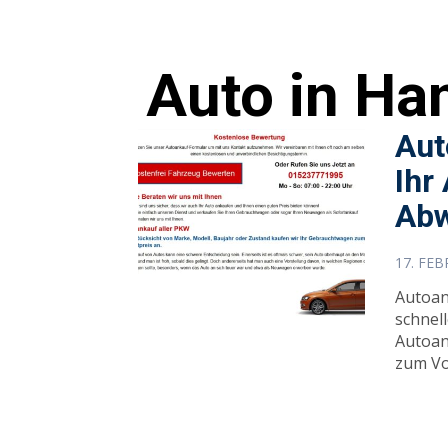
Auto in Ha
Aut
Ihr
Abw
17. FE
Autoan
schnel
Autoan
zum Vor