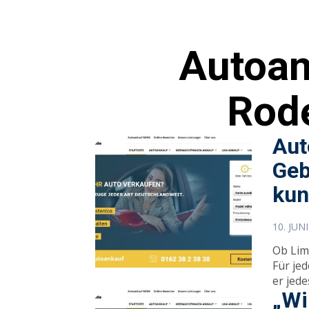
Autoan
Rod
Aut
Geb
kun
10. JUN
Ob Lim
Für je
er jed
„Wi