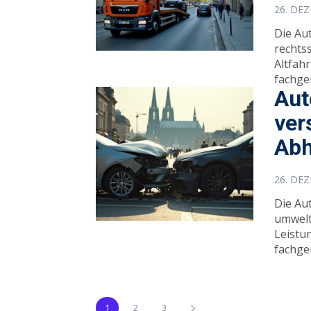
26. DE
Die Au
rechts
Altfah
fachge
Aut
ver
Abh
26. DE
Die Au
umwelt
Leistu
fachge
1
2
3