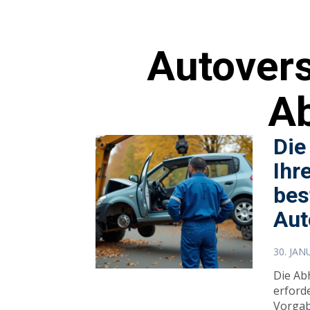
Autovers
A
Die
Ihr
bes
Aut
30. JAN
Die Ab
erford
Vorgab