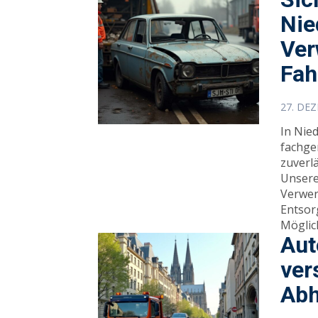
Nie
Ver
Fah
27. DE
In Nied
fachge
zuverl
Unsere 
Verwer
Entsor
Möglic
Aut
ver
Abh