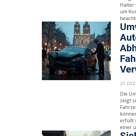
Halter
um Kom
beacht
Umw
Aut
Abh
Fah
Ver
27. DE
Die Um
zeigt s
Fahrze
können
erfüllt
einer 
Sic