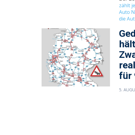
zählt 
Auto N
die Au
Ged
häl
Zwa
rea
für
5. AUG