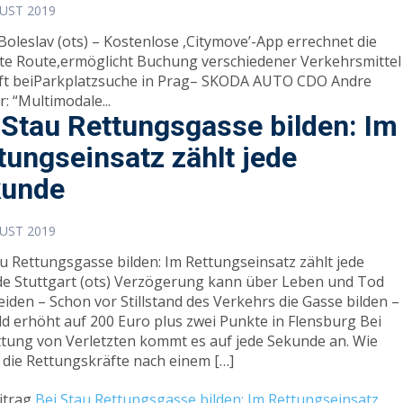
GUST 2019
Boleslav (ots) – Kostenlose ,Citymove’-App errechnet die
ste Route,ermöglicht Buchung verschiedener Verkehrsmittel
lft beiParkplatzsuche in Prag– SKODA AUTO CDO Andre
: “Multimodale...
 Stau Rettungsgasse bilden: Im
tungseinsatz zählt jede
kunde
GUST 2019
au Rettungsgasse bilden: Im Rettungseinsatz zählt jede
e Stuttgart (ots) Verzögerung kann über Leben und Tod
eiden – Schon vor Stillstand des Verkehrs die Gasse bilden –
d erhöht auf 200 Euro plus zwei Punkte in Flensburg Bei
ttung von Verletzten kommt es auf jede Sekunde an. Wie
l die Rettungskräfte nach einem […]
itrag
Bei Stau Rettungsgasse bilden: Im Rettungseinsatz