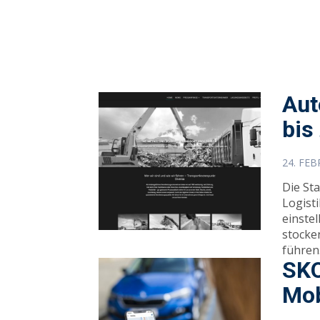
Aut
bis
24. FE
Die St
Logist
einste
stocke
führen
SKO
Mob