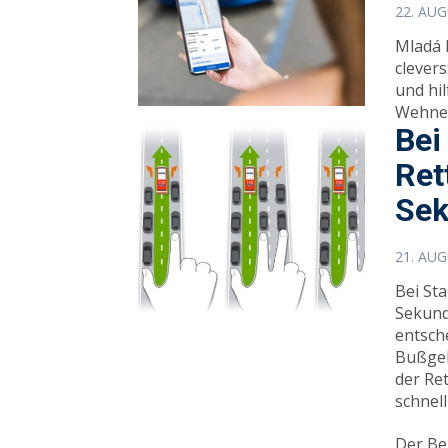
22. AU
Mladá 
clever
und hi
Wehner
Bei
Ret
Se
21. AU
Bei St
Sekund
entsch
Bußgel
der Re
schnel
Der Be