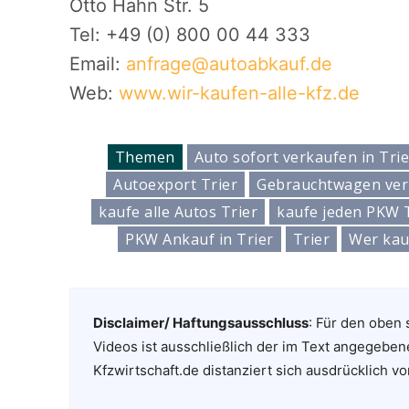
Otto Hahn Str. 5
Tel: +49 (0) 800 00 44 333
Email:
anfrage@autoabkauf.de
Web:
www.wir-kaufen-alle-kfz.de
Themen
Auto sofort verkaufen in Trie
Autoexport Trier
Gebrauchtwagen verk
kaufe alle Autos Trier
kaufe jeden PKW 
PKW Ankauf in Trier
Trier
Wer kau
Disclaimer/ Haftungsausschluss
: Für den oben 
Videos ist ausschließlich der im Text angegeben
Kfzwirtschaft.de distanziert sich ausdrücklich vo