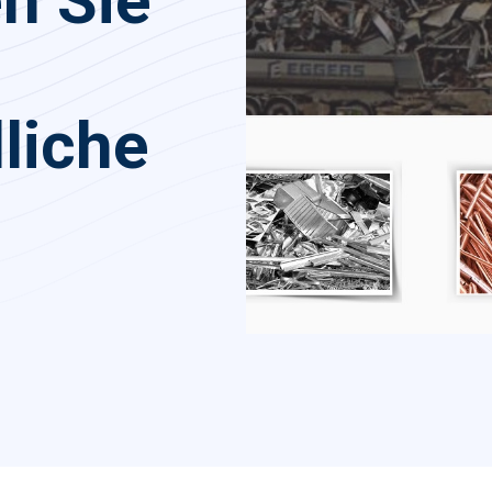
n Sie
liche