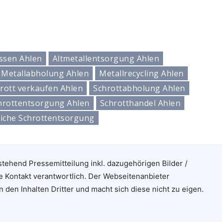
assen Ahlen
Altmetallentsorgung Ahlen
Metallabholung Ahlen
Metallrecycling Ahlen
rott verkaufen Ahlen
Schrottabholung Ahlen
hrottentsorgung Ahlen
Schrotthandel Ahlen
iche Schrottentsorgung
stehend Pressemitteilung inkl. dazugehörigen Bilder /
e Kontakt verantwortlich. Der Webseitenanbieter
n den Inhalten Dritter und macht sich diese nicht zu eigen.