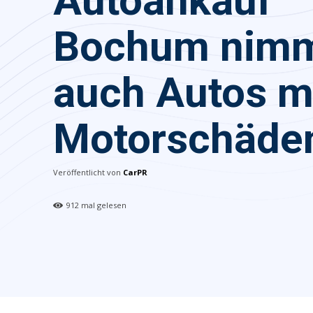
Autoankauf
Bochum nim
auch Autos m
Motorschäde
Veröffentlicht von
CarPR
912
mal gelesen