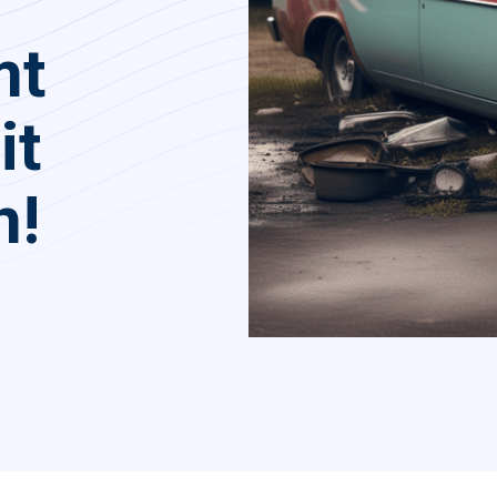
mt
it
n!