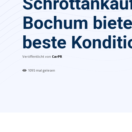
Schrottankau
Bochum biete
beste Kondit
Veröffentlicht von
CarPR
1095
mal gelesen