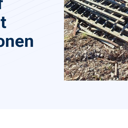
f
t
ionen