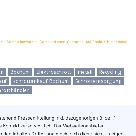
tel “
Schrott loswerden, Geld verdienen: Schrottankauf Bochum bietet beste
en
Bochum
Elektroschrott
metall
Recycling
auf
schrottankauf Bochum
Schrottentsorgung
hrotthändler
stehend Pressemitteilung inkl. dazugehörigen Bilder /
e Kontakt verantwortlich. Der Webseitenanbieter
n den Inhalten Dritter und macht sich diese nicht zu eigen.