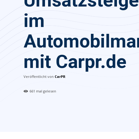
Umsatzsteige
im
Automobilmar
mit Carpr.de
Veröffentlicht von
CarPR
661
mal gelesen