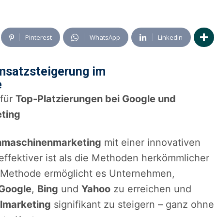
Pinterest
WhatsApp
Linkedin
Umsatzsteigerung im
e
 für
Top-Platzierungen bei Google und
ting
hmaschinenmarketing
mit einer innovativen
 effektiver ist als die Methoden herkömmlicher
ke Methode ermöglicht es Unternehmen,
 Google
,
Bing
und
Yahoo
zu erreichen und
lmarketing
signifikant zu steigern – ganz ohne