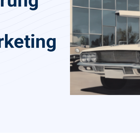
rung
keting