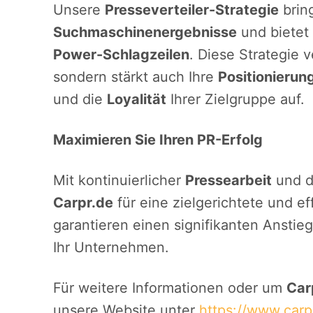
Unsere
Presseverteiler-Strategie
bring
Suchmaschinenergebnisse
und bietet 
Power-Schlagzeilen
. Diese Strategie v
sondern stärkt auch Ihre
Positionierun
und die
Loyalität
Ihrer Zielgruppe auf.
Maximieren Sie Ihren PR-Erfolg
Mit kontinuierlicher
Pressearbeit
und d
Carpr.de
für eine zielgerichtete und 
garantieren einen signifikanten Anstie
Ihr Unternehmen.
Für weitere Informationen oder um
Car
unsere Website unter
https://www.carp