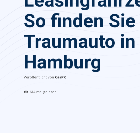
Leasingfahrz
So finden Sie 
Traumauto in
Hamburg
Veröffentlicht von
CarPR
614
mal gelesen