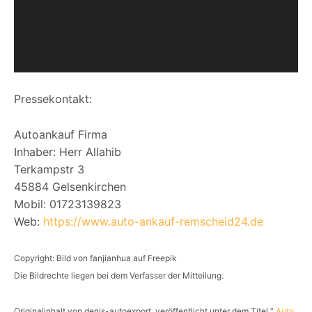
-
P
l
a
y
e
Pressekontakt:
r
Autoankauf Firma
Inhaber: Herr Allahib
Terkampstr 3
45884 Gelsenkirchen
Mobil: 01723139823
Web:
https://www.auto-ankauf-remscheid24.de
Copyright: Bild von fanjianhua auf Freepik
Die Bildrechte liegen bei dem Verfasser der Mitteilung.
Originalinhalt von denis-autoexport, veröffentlicht unter dem Titel “
Auto