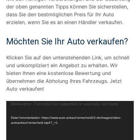
der oben genannten Tipps können Sie sicherstellen,
dass Sie den bestmöglichen Preis für Ihr Auto
erzielen, wenn Sie es an einen Händler verkaufen.
Möchten Sie Ihr Auto verkaufen?
Klicken Sie auf den untenstehenden Link, um schnell
und unkompliziert ein Angebot zu erhalten. Wir
bieten Ihnen eine kostenlose Bewertung und
übernehmen die Abholung Ihres Fahrzeugs. Jetzt
Auto verkaufen!
V
Media error: Format(s) not supported or source(s) not found
i
Datei herunterladen: https://www.auto-ankauf-remscheid24.de/images/video-
d
autoankauf-remscheid.mp4?_=1
e
o