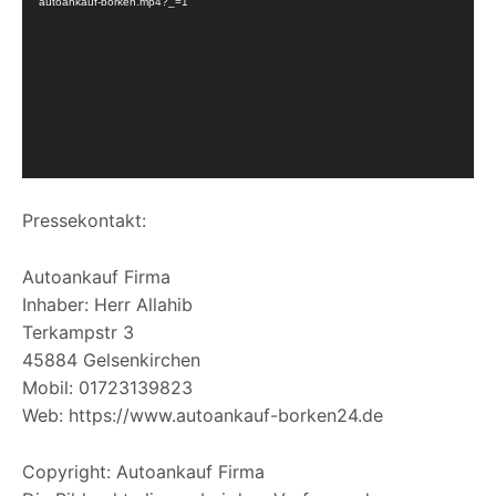
autoankauf-borken.mp4?_=1
e
o
-
P
l
a
y
e
Pressekontakt:
r
Autoankauf Firma
Inhaber: Herr Allahib
Terkampstr 3
45884 Gelsenkirchen
Mobil: 01723139823
Web: https://www.autoankauf-borken24.de
Copyright: Autoankauf Firma