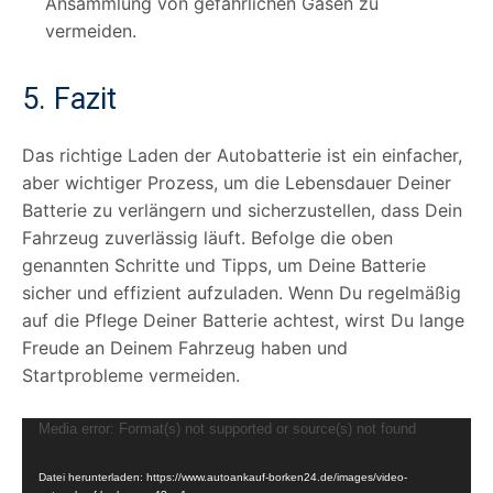
Ansammlung von gefährlichen Gasen zu
vermeiden.
5. Fazit
Das richtige Laden der Autobatterie ist ein einfacher,
aber wichtiger Prozess, um die Lebensdauer Deiner
Batterie zu verlängern und sicherzustellen, dass Dein
Fahrzeug zuverlässig läuft. Befolge die oben
genannten Schritte und Tipps, um Deine Batterie
sicher und effizient aufzuladen. Wenn Du regelmäßig
auf die Pflege Deiner Batterie achtest, wirst Du lange
Freude an Deinem Fahrzeug haben und
Startprobleme vermeiden.
V
Media error: Format(s) not supported or source(s) not found
i
Datei herunterladen: https://www.autoankauf-borken24.de/images/video-
d