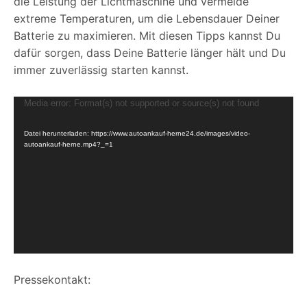
die Leistung der Lichtmaschine und vermeide
extreme Temperaturen, um die Lebensdauer Deiner
Batterie zu maximieren. Mit diesen Tipps kannst Du
dafür sorgen, dass Deine Batterie länger hält und Du
immer zuverlässig starten kannst.
V
Media error: Format(s) not supported or source(s) not found
i
Datei herunterladen: https://www.autoankauf-herne24.de/images/video-
d
autoankauf-herne.mp4?_=1
e
o
-
P
l
a
y
e
Pressekontakt:
r