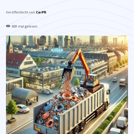
Veröffentlicht von
CarPR
608
mal gelesen