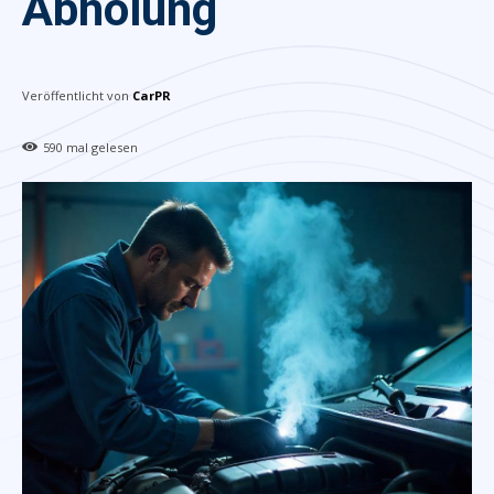
Abholung
Veröffentlicht von
CarPR
590
mal gelesen