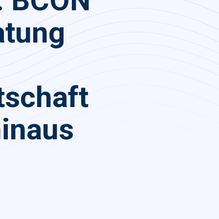
t: BCON
atung
tschaft
hinaus