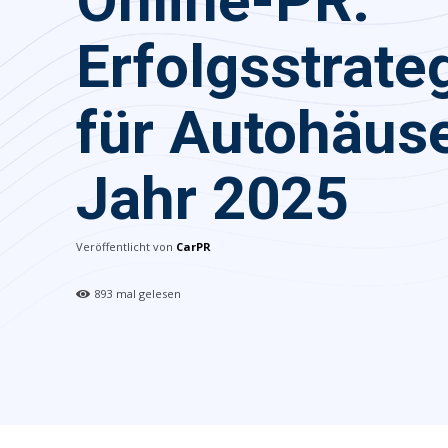
Online-PR:
Erfolgsstrate
für Autohäus
Jahr 2025
Veröffentlicht von
CarPR
893
mal gelesen