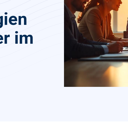
gien
er im