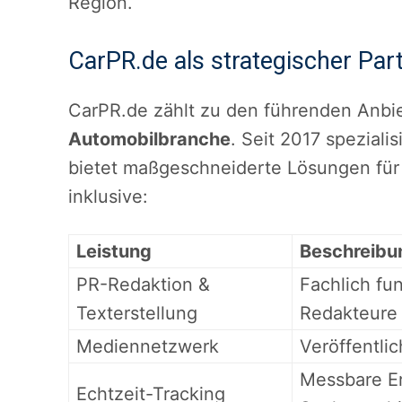
Region.
CarPR.de als strategischer Par
CarPR.de zählt zu den führenden Anbi
Automobilbranche
. Seit 2017 speziali
bietet maßgeschneiderte Lösungen für
inklusive:
Leistung
Beschreibu
PR-Redaktion &
Fachlich fu
Texterstellung
Redakteure
Mediennetzwerk
Veröffentli
Messbare Er
Echtzeit-Tracking