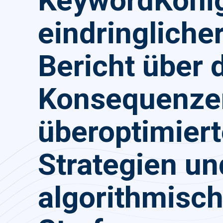
KeywordKönig
eindringliche
Bericht über 
Konsequenze
überoptimier
Strategien un
algorithmisc