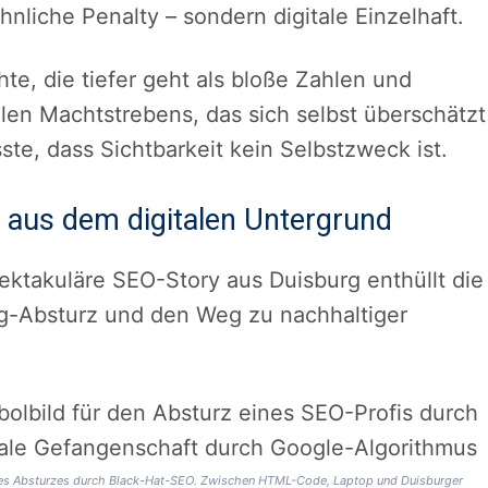
nliche Penalty – sondern digitale Einzelhaft.
e, die tiefer geht als bloße Zahlen und
talen Machtstrebens, das sich selbst überschätzt
ste, dass Sichtbarkeit kein Selbstzweck ist.
 aus dem digitalen Untergrund
pektakuläre SEO-Story aus Duisburg enthüllt die
ng-Absturz und den Weg zu nachhaltiger
g des Absturzes durch Black-Hat-SEO. Zwischen HTML-Code, Laptop und Duisburger