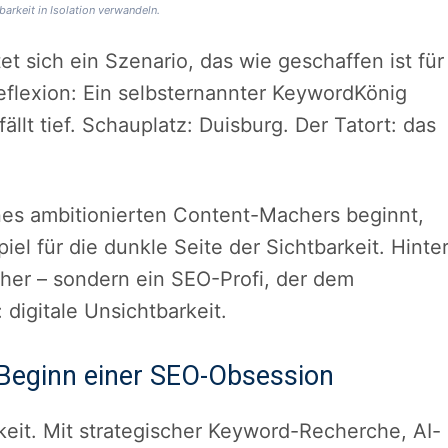
barkeit in Isolation verwandeln.
t sich ein Szenario, das wie geschaffen ist für
eflexion: Ein selbsternannter KeywordKönig
fällt tief. Schauplatz: Duisburg. Der Tatort: das
nes ambitionierten Content-Machers beginnt,
el für die dunkle Seite der Sichtbarkeit. Hinte
cher – sondern ein SEO-Profi, der dem
digitale Unsichtbarkeit.
 Beginn einer SEO-Obsession
rkeit. Mit strategischer Keyword-Recherche, AI-