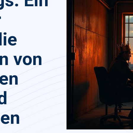
s: Ein
r
die
n von
ten
d
hen