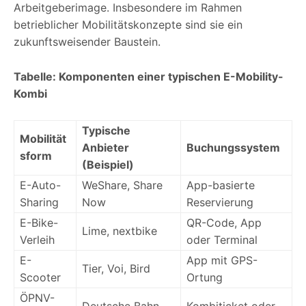
Arbeitgeberimage. Insbesondere im Rahmen
betrieblicher Mobilitätskonzepte sind sie ein
zukunftsweisender Baustein.
Tabelle: Komponenten einer typischen E-Mobility-
Kombi
Typische
Mobilität
Anbieter
Buchungssystem
sform
(Beispiel)
E-Auto-
WeShare, Share
App-basierte
Sharing
Now
Reservierung
E-Bike-
QR-Code, App
Lime, nextbike
Verleih
oder Terminal
E-
App mit GPS-
Tier, Voi, Bird
Scooter
Ortung
ÖPNV-
Deutsche Bahn,
Kombiticket oder