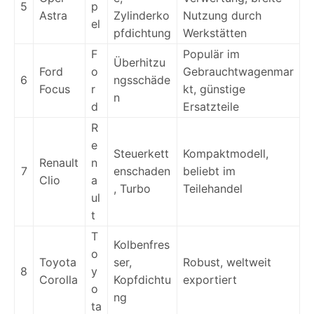
5
p
Astra
Zylinderko
Nutzung durch
el
pfdichtung
Werkstätten
F
Populär im
Überhitzu
Ford
o
Gebrauchtwagenmar
6
ngsschäde
Focus
r
kt, günstige
n
d
Ersatzteile
R
e
Steuerkett
Kompaktmodell,
Renault
n
7
enschaden
beliebt im
Clio
a
, Turbo
Teilehandel
ul
t
T
Kolbenfres
o
Toyota
ser,
Robust, weltweit
8
y
Corolla
Kopfdichtu
exportiert
o
ng
ta