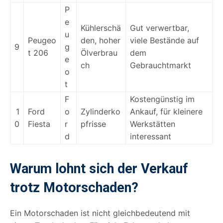
P
e
Kühlerschä
Gut verwertbar,
u
Peugeo
den, hoher
viele Bestände auf
9
g
t 206
Ölverbrau
dem
e
ch
Gebrauchtmarkt
o
t
F
Kostengünstig im
1
Ford
o
Zylinderko
Ankauf, für kleinere
0
Fiesta
r
pfrisse
Werkstätten
d
interessant
Warum lohnt sich der Verkauf
trotz Motorschaden?
Ein Motorschaden ist nicht gleichbedeutend mit