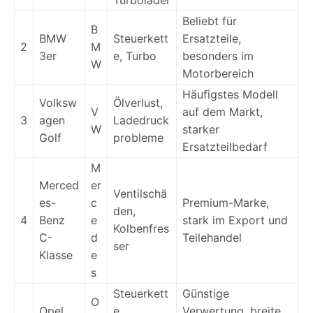
Beliebt für
B
BMW
Steuerkett
Ersatzteile,
2
M
3er
e, Turbo
besonders im
W
Motorbereich
Häufigstes Modell
Volksw
Ölverlust,
V
auf dem Markt,
3
agen
Ladedruck
W
starker
Golf
probleme
Ersatzteilbedarf
M
Merced
er
Ventilschä
es-
c
Premium-Marke,
den,
4
Benz
e
stark im Export und
Kolbenfres
C-
d
Teilehandel
ser
Klasse
e
s
Steuerkett
Günstige
O
Opel
e,
Verwertung, breite