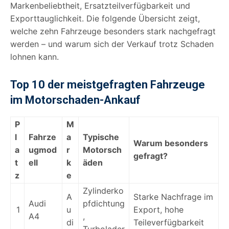
Markenbeliebtheit, Ersatzteilverfügbarkeit und
Exporttauglichkeit. Die folgende Übersicht zeigt,
welche zehn Fahrzeuge besonders stark nachgefragt
werden – und warum sich der Verkauf trotz Schaden
lohnen kann.
Top 10 der meistgefragten Fahrzeuge
im Motorschaden-Ankauf
P
M
l
Fahrze
a
Typische
Warum besonders
a
ugmod
r
Motorsch
gefragt?
t
ell
k
äden
z
e
Zylinderko
A
Starke Nachfrage im
Audi
pfdichtung
1
u
Export, hohe
A4
,
di
Teileverfügbarkeit
Turbolader