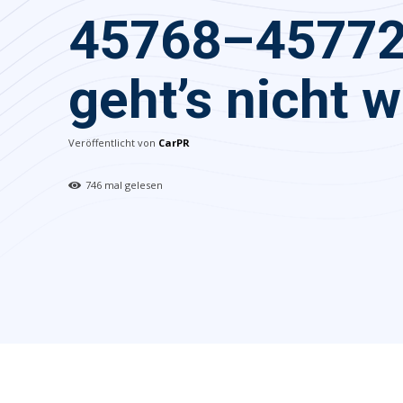
45768–45772
geht’s nicht w
Veröffentlicht von
CarPR
746
mal gelesen