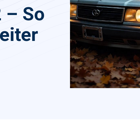
 – So
eiter