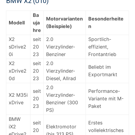
BMW X2 (U10)
Ba
Motorvarianten
Besonderheite
Modell
uja
(Beispiele)
n
hre
X2
seit
2.0
Sportlich-
sDrive2
20
Vierzylinder-
effizient,
0i
23
Benziner
Frontantrieb
X2
seit
2.0
Beliebt im
xDrive2
20
Vierzylinder-
Exportmarkt
0d
23
Diesel, Allrad
2.0
seit
Performance-
X2 M35i
Vierzylinder-
20
Variante mit M-
xDrive
Benziner (300
23
Paket
PS)
BMW
seit
Erstes
iX2
Elektromotor
20
vollelektrisches
eDrive2
(bis 313 PS)