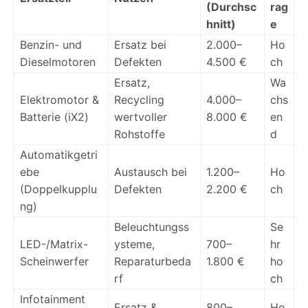
(Durchsc
rag
hnitt)
e
Benzin- und
Ersatz bei
2.000–
Ho
Dieselmotoren
Defekten
4.500 €
ch
Ersatz,
Wa
Elektromotor &
Recycling
4.000–
chs
Batterie (iX2)
wertvoller
8.000 €
en
Rohstoffe
d
Automatikgetri
ebe
Austausch bei
1.200–
Ho
(Doppelkupplu
Defekten
2.200 €
ch
ng)
Beleuchtungss
Se
LED-/Matrix-
ysteme,
700–
hr
Scheinwerfer
Reparaturbeda
1.800 €
ho
rf
ch
Infotainment
Ersatz &
800–
Ho