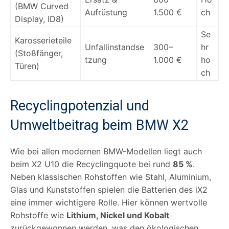
(BMW Curved
Aufrüstung
1.500 €
ch
Display, ID8)
Se
Karosserieteile
Unfallinstandse
300–
hr
(Stoßfänger,
tzung
1.000 €
ho
Türen)
ch
Recyclingpotenzial und
Umweltbeitrag beim BMW X2
Wie bei allen modernen BMW-Modellen liegt auch
beim X2 U10 die Recyclingquote bei rund
85 %
.
Neben klassischen Rohstoffen wie Stahl, Aluminium,
Glas und Kunststoffen spielen die Batterien des iX2
eine immer wichtigere Rolle. Hier können wertvolle
Rohstoffe wie
Lithium, Nickel und Kobalt
zurückgewonnen werden, was den ökologischen