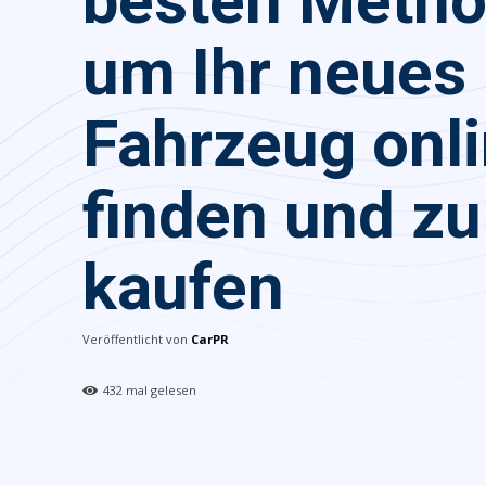
besten Metho
um Ihr neues
Fahrzeug onli
finden und zu
kaufen
Veröffentlicht von
CarPR
432
mal gelesen