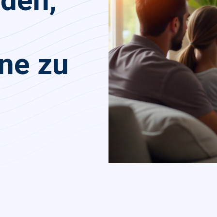
den,
ne zu