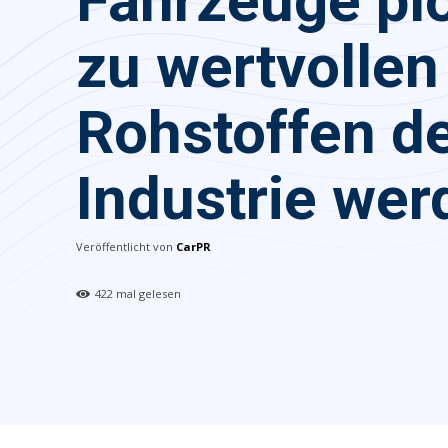
Fahrzeuge plö
zu wertvollen
Rohstoffen d
Industrie wer
Veröffentlicht von
CarPR
422
mal gelesen