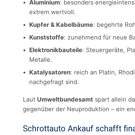
Aluminium
: besonders energieintensi
extrem wertvoll.
Kupfer & Kabelbäume
: begehrte Rohs
Kunststoffe
: zunehmend für neue Bau
Elektronikbauteile
: Steuergeräte, Pl
Metalle.
Katalysatoren
: reich an Platin, Rho
nachgefragt sind.
Laut
Umweltbundesamt
spart allein d
gegenüber der Neuproduktion – ein enor
Schrottauto Ankauf schafft fina