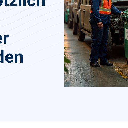
tzlich
er
den