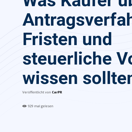
Was Käufer ü
Antragsverfa
Fristen und
steuerliche V
wissen sollte
Veröffentlicht von
CarPR
929
mal gelesen