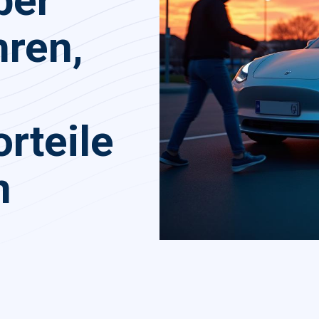
ber
hren,
orteile
n