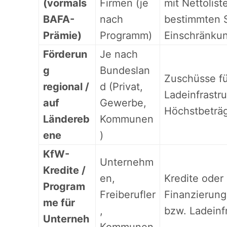
(vormals
Firmen (je
mit Nettolist
BAFA-
nach
bestimmten S
Prämie)
Programm)
Einschränkun
Förderun
Je nach
g
Bundeslan
Zuschüsse fü
regional /
d (Privat,
Ladeinfrastru
auf
Gewerbe,
Höchstbeträge
Ländereb
Kommunen
ene
)
KfW-
Unternehm
Kredite /
en,
Kredite oder
Program
Freiberufler
Finanzierung 
me für
,
bzw. Ladeinfr
Unterneh