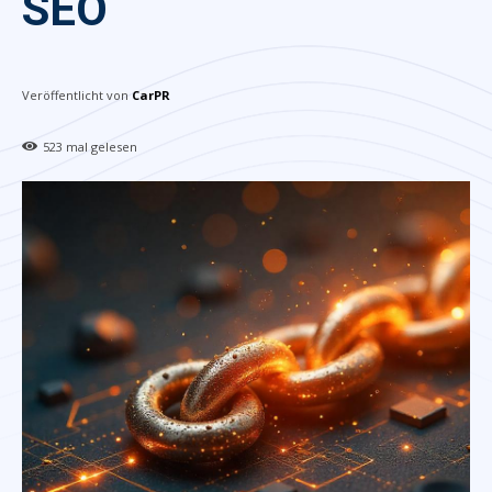
SEO
Veröffentlicht von
CarPR
523
mal gelesen