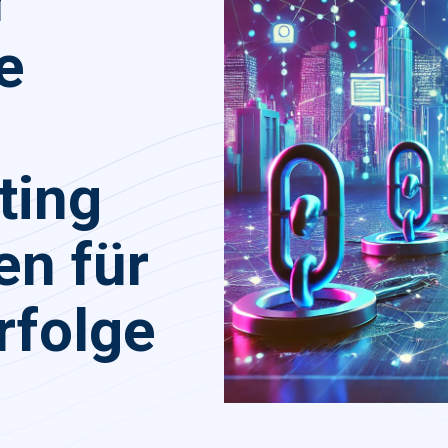
r
e
ting
en für
rfolge