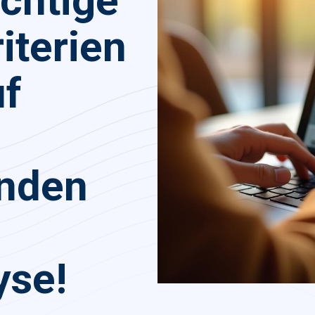
chtige
iterien
uf
änden
yse!