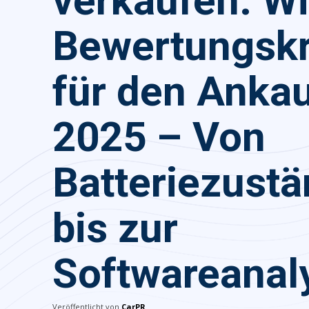
verkaufen: Wi
Bewertungskr
für den Anka
2025 – Von
Batteriezust
bis zur
Softwareanal
Veröffentlicht von
CarPR