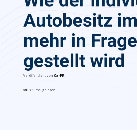
Wie der indiv
Autobesitz i
mehr in Frag
gestellt wird
Veröffentlicht von
CarPR
398
mal gelesen