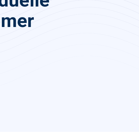
iduelle
mmer
e