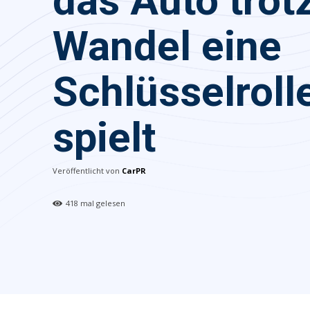
das Auto trot
Wandel eine
Schlüsselroll
spielt
Veröffentlicht von
CarPR
418
mal gelesen