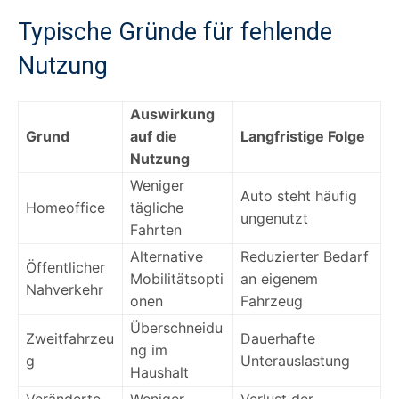
Typische Gründe für fehlende
Nutzung
Auswirkung
Grund
auf die
Langfristige Folge
Nutzung
Weniger
Auto steht häufig
Homeoffice
tägliche
ungenutzt
Fahrten
Alternative
Reduzierter Bedarf
Öffentlicher
Mobilitätsopti
an eigenem
Nahverkehr
onen
Fahrzeug
Überschneidu
Zweitfahrzeu
Dauerhafte
ng im
g
Unterauslastung
Haushalt
Veränderte
Weniger
Verlust der