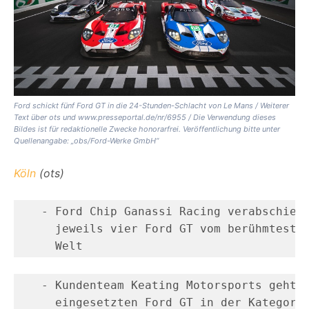
Ford schickt fünf Ford GT in die 24-Stunden-Schlacht von Le Mans / Weiterer
Text über ots und www.presseportal.de/nr/6955 / Die Verwendung dieses
Bildes ist für redaktionelle Zwecke honorarfrei. Veröffentlichung bitte unter
Quellenangabe: „obs/Ford-Werke GmbH“
Köln
(ots)
   - Ford Chip Ganassi Racing verabschiede
     jeweils vier Ford GT vom berühmtesten
     Welt
   - Kundenteam Keating Motorsports geht e
     eingesetzten Ford GT in der Kategori