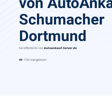
von AutoAnk
Schumacher
Dortmund
Veröffentlicht von
Autoankauf-Server.de
1132
mal gelesen