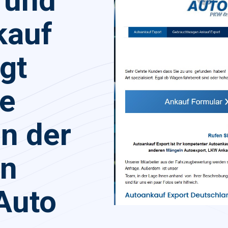
 und
kauf
gt
he
in der
on
Auto