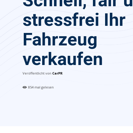
Schnell, fair 
stressfrei Ihr
Fahrzeug
verkaufen
Veröffentlicht von
CarPR
854
mal gelesen