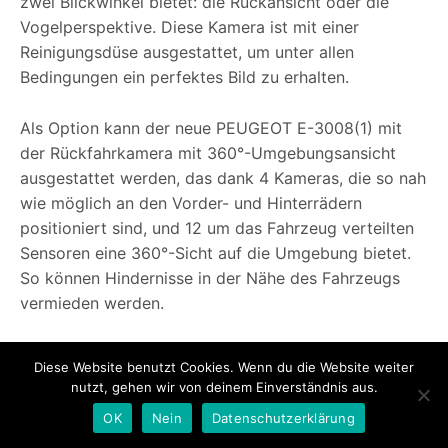
zwei Blickwinkel bietet: die Rückansicht oder die
Vogelperspektive. Diese Kamera ist mit einer
Reinigungsdüse ausgestattet, um unter allen
Bedingungen ein perfektes Bild zu erhalten.
Als Option kann der neue PEUGEOT E-3008(1) mit
der Rückfahrkamera mit 360°-Umgebungsansicht
ausgestattet werden, das dank 4 Kameras, die so nah
wie möglich an den Vorder- und Hinterrädern
positioniert sind, und 12 um das Fahrzeug verteilten
Sensoren eine 360°-Sicht auf die Umgebung bietet.
So können Hindernisse in der Nähe des Fahrzeugs
vermieden werden.
Erweiterte teilautonome Fahrerassistenzsysteme
Diese Website benutzt Cookies. Wenn du die Website weiter
nutzt, gehen wir von deinem Einverständnis aus.
Einen weiteren Schritt in Richtung
OK
Nein
Datenschutzerklärung
Fahrerassistenzsysteme geht PEUGEOT mit den