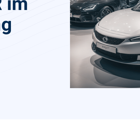
R im
ng