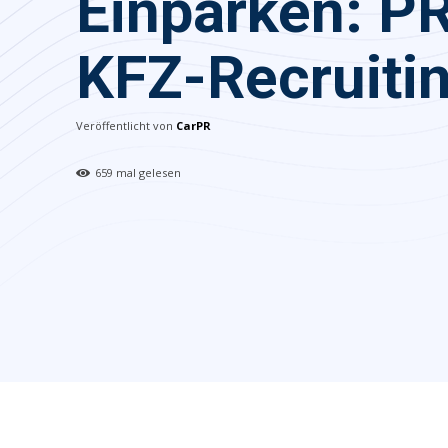
Einparken: P
KFZ-Recruiti
Veröffentlicht von
CarPR
659
mal gelesen