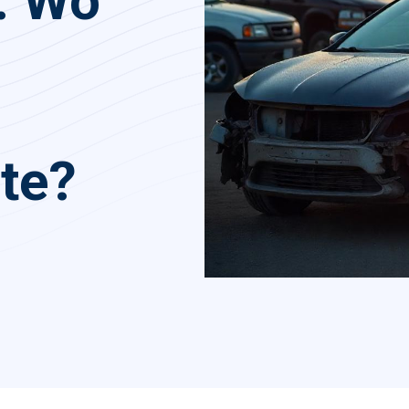
: Wo
te?