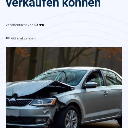
verkaufen können
Veröffentlicht von
CarPR
698
mal gelesen