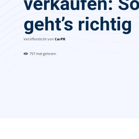
verkaufen: S
geht’s richtig
Veröffentlicht von
CarPR
757
mal gelesen