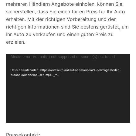
mehreren Händlern Angebote einholen, können Sie
sicherstellen, dass Sie einen fairen Preis für Ihr Auto
erhalten. Mit der richtigen Vorbereitung und den
richtigen Informationen sind Sie bestens gerüstet, um
Ihr Auto zu verkaufen und einen guten Preis zu
erzielen.
V
Media error: Format(s) not supported or source(s) not found
i
Datei herunterladen: https://www.auto-ankauf-oberhausen24.de/images/video-
d
autoankauf-oberhausen.mp4?_=1
e
o
-
P
l
a
y
e
Pressekontakt: