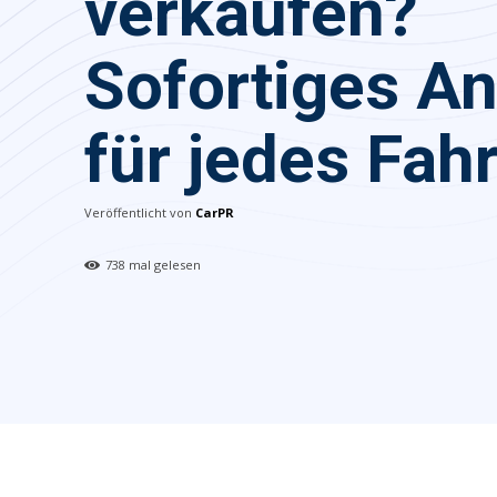
verkaufen?
Sofortiges A
für jedes Fah
Veröffentlicht von
CarPR
738
mal gelesen