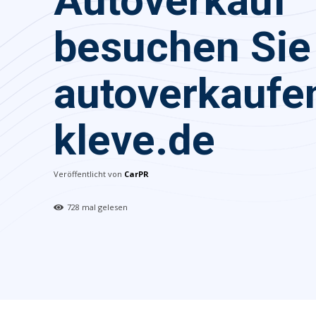
Autoverkauf
besuchen Sie
autoverkaufe
kleve.de
Veröffentlicht von
CarPR
728
mal gelesen