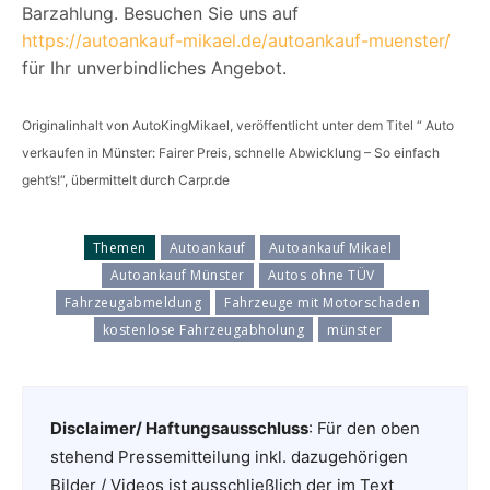
Barzahlung. Besuchen Sie uns auf
https://autoankauf-mikael.de/autoankauf-muenster/
für Ihr unverbindliches Angebot.
Originalinhalt von AutoKingMikael, veröffentlicht unter dem Titel “ Auto
verkaufen in Münster: Fairer Preis, schnelle Abwicklung – So einfach
geht’s!“, übermittelt durch Carpr.de
Themen
Autoankauf
Autoankauf Mikael
Autoankauf Münster
Autos ohne TÜV
Fahrzeugabmeldung
Fahrzeuge mit Motorschaden
kostenlose Fahrzeugabholung
münster
Disclaimer/ Haftungsausschluss
: Für den oben
stehend Pressemitteilung inkl. dazugehörigen
Bilder / Videos ist ausschließlich der im Text