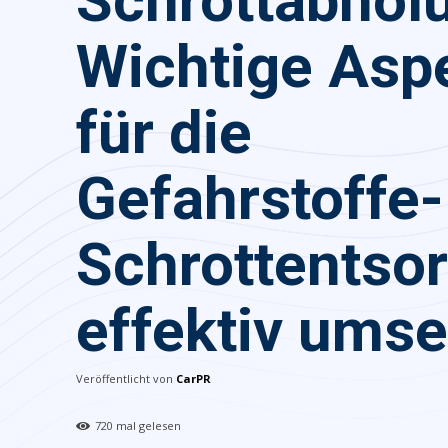
Schrottabhol
Wichtige Asp
für die
Gefahrstoffe-
Schrottentso
effektiv ums
Veröffentlicht von
CarPR
720
mal gelesen