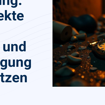
ung:
ekte
 und
rgung
etzen