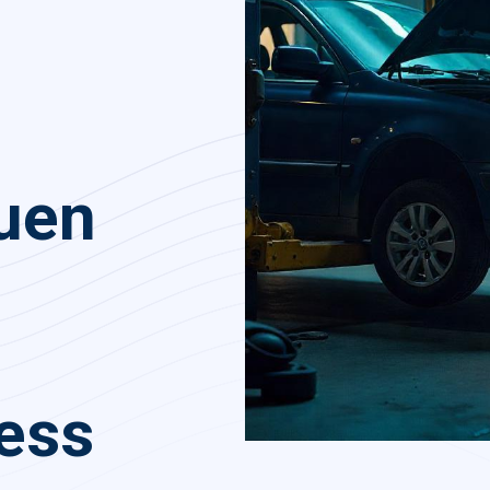
auen
ess