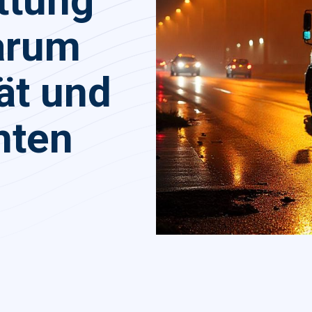
ttung
arum
tät und
hten